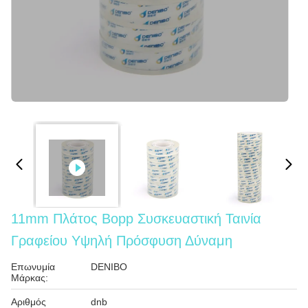
11mm Πλάτος Bopp Συσκευαστική Ταινία
Γραφείου Υψηλή Πρόσφυση Δύναμη
Επωνυμία
DENIBO
Μάρκας:
Αριθμός
dnb