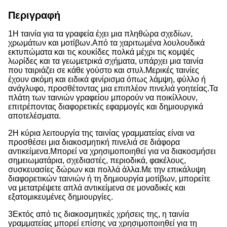
Περιγραφή
1Η ταινία για τα γραφεία έχει μια πληθώρα σχεδίων,
χρωμάτων και μοτίβων.
Από τα χαριτωμένα λουλουδικά
εκτυπώματα και τις κουκίδες πολκά μέχρι τις κομψές
λωρίδες και τα γεωμετρικά σχήματα, υπάρχει μια ταινία
που ταιριάζει σε κάθε γούστο και στυλ.
Μερικές ταινίες
έχουν ακόμη και ειδικά φινίρισμα όπως λάμψη, φύλλο ή
ανάγλυφο, προσθέτοντας μια επιπλέον πινελιά γοητείας.
Τα
πλάτη των ταινιών γραφείου μπορούν να ποικίλλουν,
επιτρέποντας διαφορετικές εφαρμογές και δημιουργικά
αποτελέσματα.
2Η κύρια λειτουργία της ταινίας γραμματείας είναι να
προσθέσει μια διακοσμητική πινελιά σε διάφορα
αντικείμενα.
Μπορεί να χρησιμοποιηθεί για να διακοσμήσει
σημειωματάρια, σχεδιαστές, περιοδικά, φακέλους,
συσκευασίες δώρων και πολλά άλλα.
Με την επικάλυψη
διαφορετικών ταινιών ή τη δημιουργία μοτίβων, μπορείτε
να μετατρέψετε απλά αντικείμενα σε μοναδικές και
εξατομικευμένες δημιουργίες.
3Εκτός από τις διακοσμητικές χρήσεις της, η ταινία
γραμματείας μπορεί επίσης να χρησιμοποιηθεί για τη