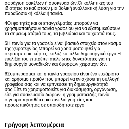
σφράγιση φακέλων ή συσκευασιών.
Οι κολλητικές του
ιδιότητες το καθιστούν μια βολική εναλλακτική λύση για την
παραδοσιακή κόλλα ή ταινία.
4Οι φοιτητές και οι επαγγελματίες μπορούν να
χρησιμοποιήσουν ταινία γραφείου για να εξατομικεύσουν
τα σημειωματάριά τους, τα βιβλιάρια και τα χαρτιά τους.
5Η ταινία για τα γραφεία είναι βασικό στοιχείο στον κόσμο
της χειροτεχνίας.
Μπορεί να χρησιμοποιηθεί για
σκραπμπουκ, κάρτες, κολάζ και άλλα δημιουργικά έργα.
Η
ευελιξία του επιτρέπει ατελείωτες δυνατότητες για τη
δημιουργία μοναδικών και όμορφων χειροτεχνιών.
6Συμπερασματικά, η ταινία γραφείου είναι ένα ευχάριστο
και χρήσιμο προϊόν που μπορεί να ενισχύσει τη συλλογή
γραφείου σας και να εμπνεύσει τη δημιουργικότητά
σας.
Είτε το χρησιμοποιείτε για διακόσμηση, οργάνωση,
είτε για συσκευασία δώρων, η γραμματοειδής ταινία
σίγουρα προσθέτει μια πινελιά γοητείας και
προσωπικότητας σε οποιοδήποτε έργο.
Γρήγορη λεπτομέρεια