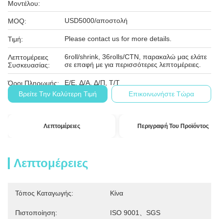
Μοντέλου:
USD5000/αποστολή
MOQ:
Please contact us for more details.
Τιμή:
6roll/shrink, 36rolls/CTN, παρακαλώ μας ελάτε
Λεπτομέρειες
σε επαφή με για περισσότερες λεπτομέρειες.
Συσκευασίας:
Ε/Ε, Δ/Α, Δ/Π, Τ/Τ
Όροι Πληρωμής:
Βρείτε Την Καλύτερη Τιμή
Επικοινωνήστε Τώρα
Λεπτομέρειες
Περιγραφή Του Προϊόντος
Λεπτομέρειες
Τόπος Καταγωγής:
Κίνα
Πιστοποίηση:
ISO 9001、SGS