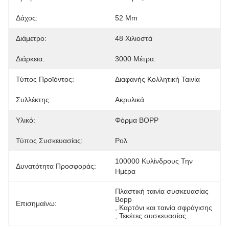
Δάχος:
52 Μm
Διάμετρο:
48 Χιλιοστά
Διάρκεια:
3000 Μέτρα.
Τύπος Προϊόντος:
Διαφανής Κολλητική Ταινία
Συλλέκτης:
Ακρυλικά
Υλικό:
Φόρμα BOPP
Τύπος Συσκευασίας:
Ρολ
100000 Κυλίνδρους Την 
Δυνατότητα Προσφοράς:
Ημέρα
Πλαστική ταινία συσκευασίας 
Bopp
Επισημαίνω:
, 
Καρτόνι και ταινία σφράγισης
, 
Τεκέτες συσκευασίας