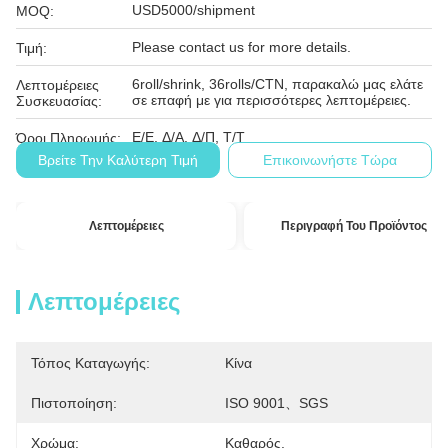
USD5000/shipment
MOQ:
Please contact us for more details.
Τιμή:
6roll/shrink, 36rolls/CTN, παρακαλώ μας ελάτε
Λεπτομέρειες
σε επαφή με για περισσότερες λεπτομέρειες.
Συσκευασίας:
Ε/Ε, Δ/Α, Δ/Π, Τ/Τ
Όροι Πληρωμής:
Βρείτε Την Καλύτερη Τιμή
Επικοινωνήστε Τώρα
Λεπτομέρειες
Περιγραφή Του Προϊόντος
Λεπτομέρειες
Τόπος Καταγωγής:
Κίνα
Πιστοποίηση:
ISO 9001、SGS
Χρώμα:
Καθαρός.