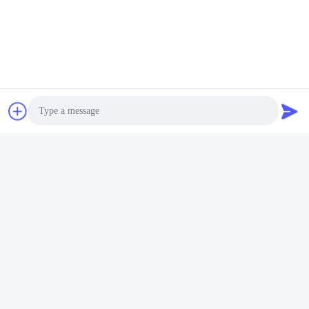
Photo
Video Call
Audio Call