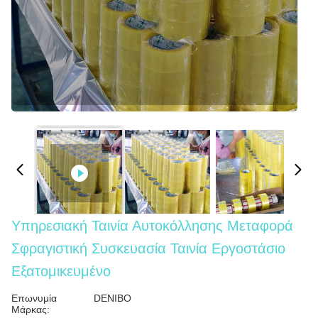
Υπηρεσιακή Ταινία Αυτοκόλλησης Μεταφορά
Σφραγιστική Συσκευασία Ταινία Εργοστάσιο
Εξατομικευμένο
Επωνυμία
DENIBO
Μάρκας: