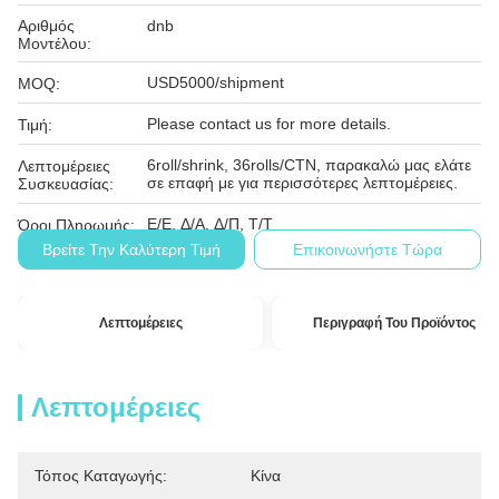
Αριθμός
dnb
Μοντέλου:
USD5000/shipment
MOQ:
Please contact us for more details.
Τιμή:
6roll/shrink, 36rolls/CTN, παρακαλώ μας ελάτε
Λεπτομέρειες
σε επαφή με για περισσότερες λεπτομέρειες.
Συσκευασίας:
Ε/Ε, Δ/Α, Δ/Π, Τ/Τ
Όροι Πληρωμής:
Βρείτε Την Καλύτερη Τιμή
Επικοινωνήστε Τώρα
Λεπτομέρειες
Περιγραφή Του Προϊόντος
Λεπτομέρειες
Τόπος Καταγωγής:
Κίνα