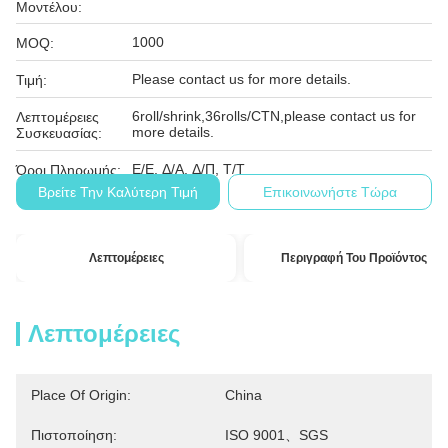
Μοντέλου:
1000
MOQ:
Please contact us for more details.
Τιμή:
6roll/shrink,36rolls/CTN,please contact us for
Λεπτομέρειες
more details.
Συσκευασίας:
Ε/Ε, Δ/Α, Δ/Π, Τ/Τ
Όροι Πληρωμής:
Βρείτε Την Καλύτερη Τιμή
Επικοινωνήστε Τώρα
Λεπτομέρειες
Περιγραφή Του Προϊόντος
Λεπτομέρειες
Place Of Origin:
China
Πιστοποίηση:
ISO 9001、SGS