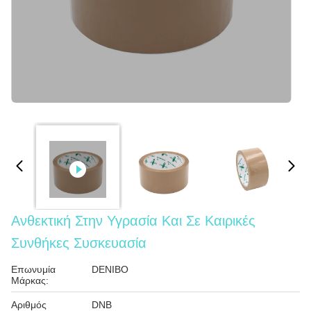
Ανθεκτική Στην Υγρασία Και Σε Καιρικές
Συνθήκες Συσκευασία
Επωνυμία
DENIBO
Μάρκας:
Αριθμός
DNB