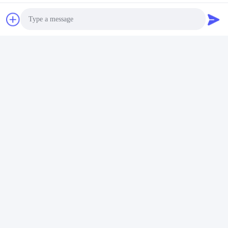
Photo
Video Call
Ετικέτες:
Audio Call
Free Sample Carton Sealing Tape
SGS Carton Sealing Tape
ISO Carton Sealing Tape