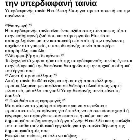
την υπερδιαφανή ταινία
Υπερδιαφανής ταινία Η ευέλικτη λύση για την κατασκευή και την
οργάνωση
**Εισαγωγή:**
Η υπερδιαφανής ταινία είναι ένας αξιόπιστος σύντροφος τόσο
στην καθημερινή ζωή όσο και στην εργασία.Είτε είστε
απασχολημένοι με την κατασκευή στο σπίτι ή την οργάνωση
αρχείων στο γραφείο, η υπερδιαφανής ταινία προσφέρει
απαράμιλλη ευκολία.
**Αδιαμφισβήτητη διαφάνεια:**
Το ξεχωριστό χαρακτηριστικό της υπερδιαφανούς ταινίας έγκειται
στην εξαιρετική της διαφάνεια.διατηρώντας την αρχική αισθητική
του έργου σας.
** Δυνατή προσκόλληση:**
Αυτή η ταινία διαθέτει εξαιρετική αντοχή προσκόλλησης,
προσκολλημένη με ασφάλεια σε διάφορα υλικά όπως χαρτί,
πλαστικό, μέταλλο και γυαλί.Υπερ-διαφανής ταινία κάνει τη
δουλειά..
** Πολυδιάστατες εφαρμογές:**
Μπορείτε να το χρησιμοποιήσετε για να στερεώσετε
προστατευτικές επιφάνειες για έπιπλα, να επισκευάσετε χαρτί ή
έγγραφα, να σφραγίσετε συσκευασίες ή ακόμη και να
δημιουργήσετε δημιουργικά έργα τέχνης.Η ευελιξία και η ευελιξία
του το καθιστούν ιδανικό εργαλείο για την απελευθέρωση της
δημιουργικότητάς σας.
Εύκολο να σκίσεις, εύκολο να κόψεις.