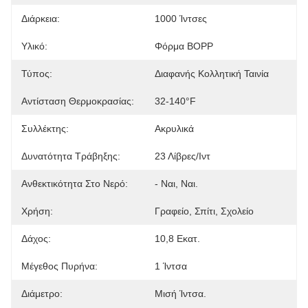
Διάρκεια:
1000 Ίντσες
Υλικό:
Φόρμα BOPP
Τύπος:
Διαφανής Κολλητική Ταινία
Αντίσταση Θερμοκρασίας:
32-140°F
Συλλέκτης:
Ακρυλικά
Δυνατότητα Τράβηξης:
23 Λίβρες/ιντ
Ανθεκτικότητα Στο Νερό:
- Ναι, Ναι.
Χρήση:
Γραφείο, Σπίτι, Σχολείο
Δάχος:
10,8 Εκατ.
Μέγεθος Πυρήνα:
1 Ίντσα
Διάμετρο:
Μισή Ίντσα.