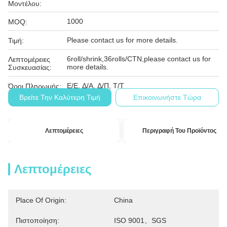
Μοντέλου:
1000
MOQ:
Please contact us for more details.
Τιμή:
6roll/shrink,36rolls/CTN,please contact us for
Λεπτομέρειες
more details.
Συσκευασίας:
Ε/Ε, Δ/Α, Δ/Π, Τ/Τ
Όροι Πληρωμής:
Βρείτε Την Καλύτερη Τιμή
Επικοινωνήστε Τώρα
Λεπτομέρειες
Περιγραφή Του Προϊόντος
Λεπτομέρειες
Place Of Origin:
China
Πιστοποίηση:
ISO 9001、SGS