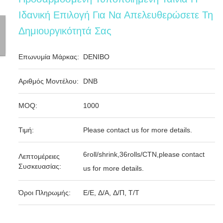
Ιδανική Επιλογή Για Να Απελευθερώσετε Τη
Δημιουργικότητά Σας
Επωνυμία Μάρκας:
DENIBO
Αριθμός Μοντέλου:
DNB
MOQ:
1000
Τιμή:
Please contact us for more details.
6roll/shrink,36rolls/CTN,please contact
Λεπτομέρειες
Συσκευασίας:
us for more details.
Όροι Πληρωμής:
Ε/Ε, Δ/Α, Δ/Π, Τ/Τ