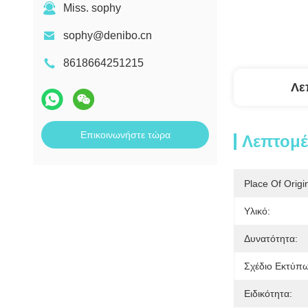
Miss. sophy
sophy@denibo.cn
8618664251215
Λε
Επικοινωνήστε τώρα
Λεπτομέ
Place Of Origi
Υλικό:
Δυνατότητα:
Σχέδιο Εκτύπ
Ειδικότητα: