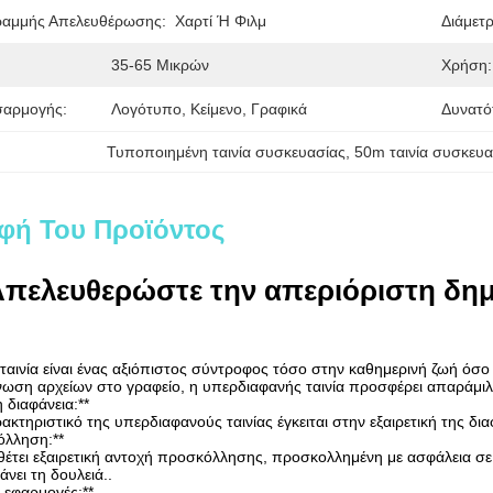
ραμμής Απελευθέρωσης:
Χαρτί Ή Φιλμ
Διάμετρ
35-65 Μικρών
Χρήση:
σαρμογής:
Λογότυπο, Κείμενο, Γραφικά
Δυνατό
Τυποποιημένη ταινία συσκευασίας
, 
50m ταινία συσκευα
φή Του Προϊόντος
 Απελευθερώστε την απεριόριστη δημ
αινία είναι ένας αξιόπιστος σύντροφος τόσο στην καθημερινή ζωή όσο 
νωση αρχείων στο γραφείο, η υπερδιαφανής ταινία προσφέρει απαράμιλ
 διαφάνεια:**
ακτηριστικό της υπερδιαφανούς ταινίας έγκειται στην εξαιρετική της δι
όλληση:**
αθέτει εξαιρετική αντοχή προσκόλλησης, προσκολλημένη με ασφάλεια σε
άνει τη δουλειά..
 εφαρμογές:**