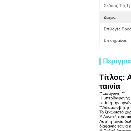
Σκάφος Της Γ
Δάχος:
Επιλογές Προ
Επισημαίνω:
Περιγρα
Τίτλος:
ταινία
**Εισαγωγή:**
Η υπερδιαφανής τ
σπίτι ή την οργά
**Αδιαμφισβήτητη
Το ξεχωριστό χαρ
** Δυνατή προσκ
Αυτή η ταινία δι
διαφανής ταινία κ
** Πολυδιάστατες