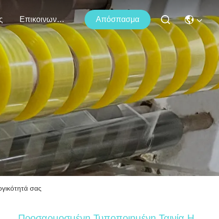
ς
Επικοινωνήστε Μαζί Μας
Απόσπασμα
ργικότητά σας
Προσαρμοσμένη Τυποποιημένη Ταινία Η