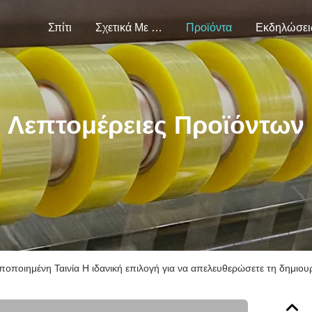
Σπίτι
Σχετικά Με Εμάς
Προϊόντα
Εκδηλώσει
Λεπτομέρειες Προϊόντων
ποιημένη Ταινία Η ιδανική επιλογή για να απελευθερώσετε τη δημιου