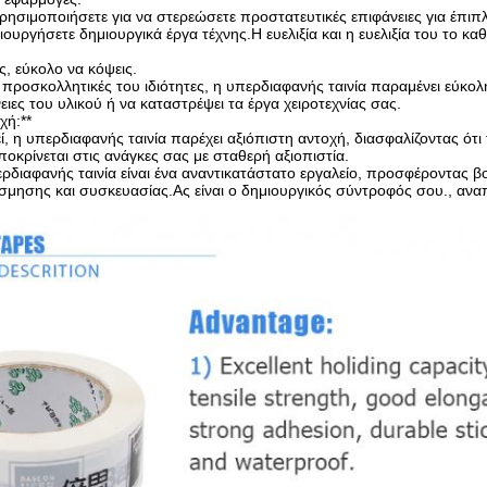
ρησιμοποιήσετε για να στερεώσετε προστατευτικές επιφάνειες για έπιπ
ιουργήσετε δημιουργικά έργα τέχνης.Η ευελιξία και η ευελιξία του το κ
ς, εύκολο να κόψεις.
 προσκολλητικές του ιδιότητες, η υπερδιαφανής ταινία παραμένει εύκολ
νειες του υλικού ή να καταστρέψει τα έργα χειροτεχνίας σας.
χή:**
, η υπερδιαφανής ταινία παρέχει αξιόπιστη αντοχή, διασφαλίζοντας ότ
οκρίνεται στις ανάγκες σας με σταθερή αξιοπιστία.
ρδιαφανής ταινία είναι ένα αναντικατάστατο εργαλείο, προσφέροντας βολ
σμησης και συσκευασίας.Ας είναι ο δημιουργικός σύντροφός σου., ανα