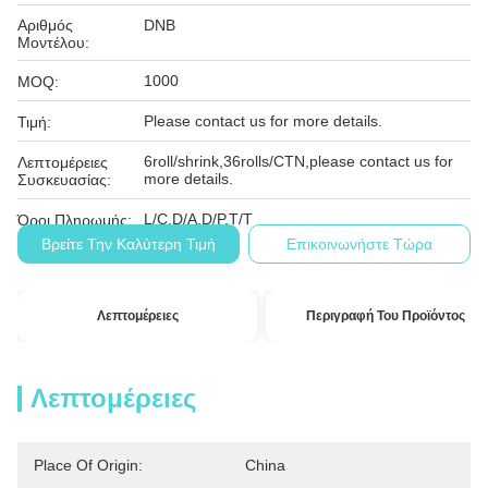
Αριθμός
DNB
Μοντέλου:
1000
MOQ:
Please contact us for more details.
Τιμή:
6roll/shrink,36rolls/CTN,please contact us for
Λεπτομέρειες
more details.
Συσκευασίας:
L/C,D/A,D/P,T/T
Όροι Πληρωμής:
Βρείτε Την Καλύτερη Τιμή
Επικοινωνήστε Τώρα
Λεπτομέρειες
Περιγραφή Του Προϊόντος
Λεπτομέρειες
Place Of Origin:
China