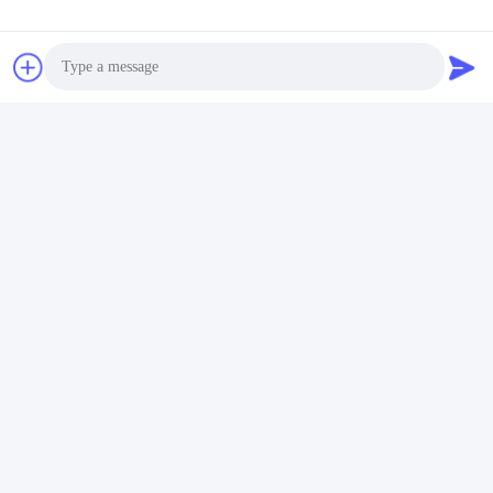
Photo
Video Call
Audio Call