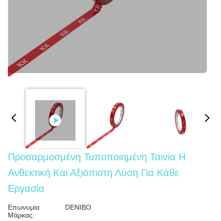
Προσαρμοσμένη Τυποποιημένη Ταινία Η
Ανθεκτική Και Αξιόπιστη Λύση Για Κάθε
Εργασία
Επωνυμία
DENIBO
Μάρκας: