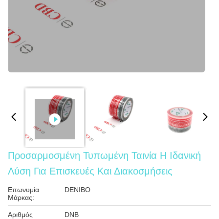
Προσαρμοσμένη Τυπωμένη Ταινία Η Ιδανική
Λύση Για Επισκευές Και Διακοσμήσεις
Επωνυμία
DENIBO
Μάρκας:
Αριθμός
DNB