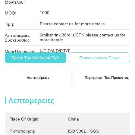
Μοντέλου:
1000
MOQ:
Please contact us for more details.
Τιμή:
6roll/shrink,36rolls/CTN,please contact us for
Λεπτομέρειες
more details.
Συσκευασίας:
L/C,D/A,D/P,T/T
Όροι Πληρωμής:
Βρείτε Την Καλύτερη Τιμή
Επικοινωνήστε Τώρα
Λεπτομέρειες
Περιγραφή Του Προϊόντος
Λεπτομέρειες
Place Of Origin:
China
Πιστοποίηση:
ISO 9001、SGS