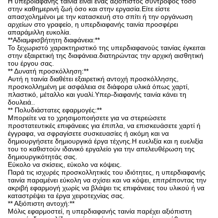
Η υπερδιαφανής ταινία είναι ένας αξιόπιστος σύντροφος τόσο
στην καθημερινή ζωή όσο και στην εργασία.Είτε είστε
απασχολημένοι με την κατασκευή στο σπίτι ή την οργάνωση
αρχείων στο γραφείο, η υπερδιαφανής ταινία προσφέρει
απαράμιλλη ευκολία.
**Αδιαμφισβήτητη διαφάνεια:**
Το ξεχωριστό χαρακτηριστικό της υπερδιαφανούς ταινίας έγκειται
στην εξαιρετική της διαφάνεια.διατηρώντας την αρχική αισθητική
του έργου σας.
** Δυνατή προσκόλληση:**
Αυτή η ταινία διαθέτει εξαιρετική αντοχή προσκόλλησης,
προσκολλημένη με ασφάλεια σε διάφορα υλικά όπως χαρτί,
πλαστικό, μέταλλο και γυαλί.Υπερ-διαφανής ταινία κάνει τη
δουλειά..
** Πολυδιάστατες εφαρμογές:**
Μπορείτε να το χρησιμοποιήσετε για να στερεώσετε
προστατευτικές επιφάνειες για έπιπλα, να επισκευάσετε χαρτί ή
έγγραφα, να σφραγίσετε συσκευασίες ή ακόμη και να
δημιουργήσετε δημιουργικά έργα τέχνης.Η ευελιξία και η ευελιξία
του το καθιστούν ιδανικό εργαλείο για την απελευθέρωση της
δημιουργικότητάς σας.
Εύκολο να σκίσεις, εύκολο να κόψεις.
Παρά τις ισχυρές προσκολλητικές του ιδιότητες, η υπερδιαφανής
ταινία παραμένει εύκολη να σχίσει και να κόψει, επιτρέποντας την
ακριβή εφαρμογή χωρίς να βλάψει τις επιφάνειες του υλικού ή να
καταστρέψει τα έργα χειροτεχνίας σας.
** Αξιόπιστη αντοχή:**
Μόλις εφαρμοστεί, η υπερδιαφανής ταινία παρέχει αξιόπιστη