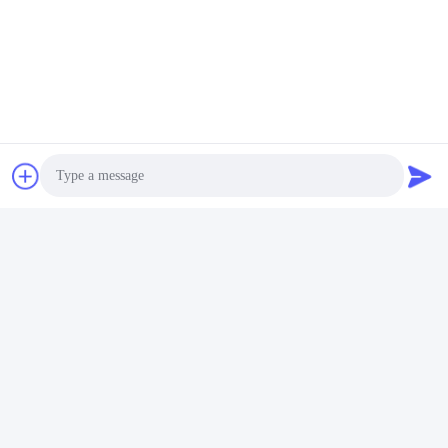
Photo
Video Call
Audio Call