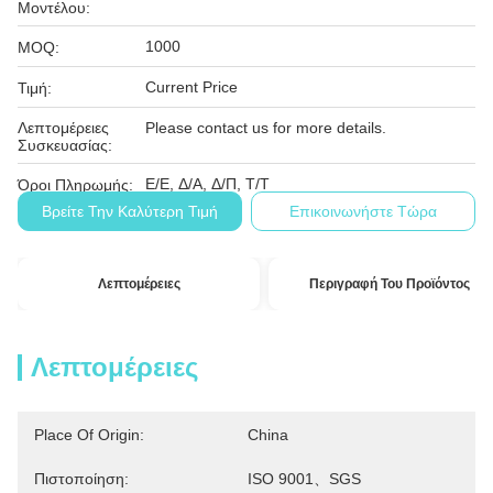
Μοντέλου:
1000
MOQ:
Current Price
Τιμή:
Λεπτομέρειες
Please contact us for more details.
Συσκευασίας:
Ε/Ε, Δ/Α, Δ/Π, Τ/Τ
Όροι Πληρωμής:
Βρείτε Την Καλύτερη Τιμή
Επικοινωνήστε Τώρα
Λεπτομέρειες
Περιγραφή Του Προϊόντος
Λεπτομέρειες
Place Of Origin:
China
Πιστοποίηση:
ISO 9001、SGS