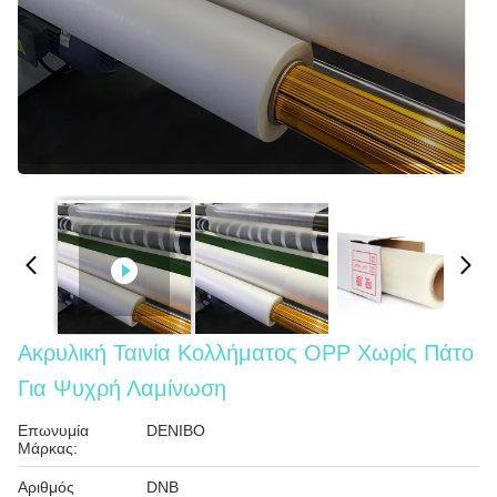
Ακρυλική Ταινία Κολλήματος OPP Χωρίς Πάτο
Για Ψυχρή Λαμίνωση
Επωνυμία
DENIBO
Μάρκας:
Αριθμός
DNB