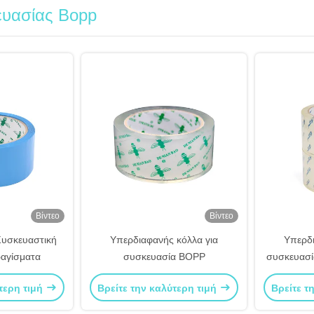
ευασίας Bopp
Βίντεο
Βίντεο
Συσκευαστική
Υπερδιαφανής κόλλα για
Υπερδι
ραγίσματα
συσκευασία BOPP
συσκευασί
τερη τιμή
Βρείτε την καλύτερη τιμή
Βρείτε τ