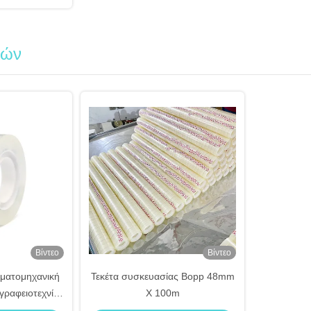
κών
Βίντεο
Βίντεο
μματομηχανική
Τεκέτα συσκευασίας Bopp 48mm
 γραφειοτεχνία
X 100m
χνία