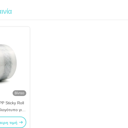
ινία
Βίντεο
 Sticky Roll
 λογότυπο για
ασία
τερη τιμή