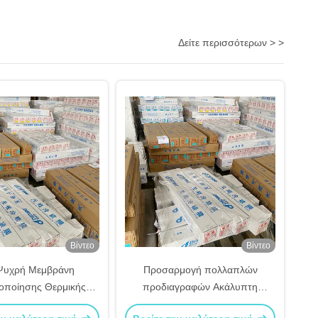
Δείτε περισσότερων > >
Βίντεο
Βίντεο
Ψυχρή Μεμβράνη
Προσαρμογή πολλαπλών
οποίησης Θερμικής
προδιαγραφών Ακάλυπτη
οίησης Ένας Ισχυρός
μεμβράνη ψυχρής