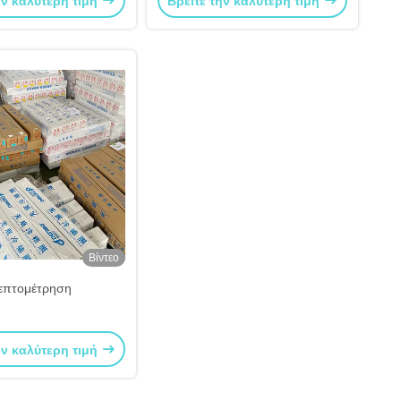
ην καλύτερη τιμή
Βρείτε την καλύτερη τιμή
τασκευαστής
πλαστικοποίησης
Βίντεο
επτομέτρηση
ην καλύτερη τιμή