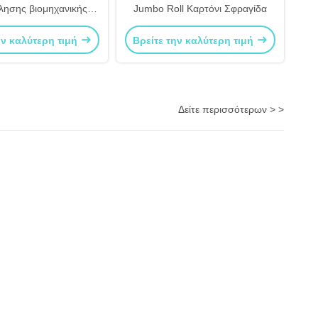
λησης βιομηχανικής
Jumbo Roll Καρτόνι Σφραγίδα
 για τη μεταφορά
ην καλύτερη τιμή
Βρείτε την καλύτερη τιμή
ασίας Jumbo Rolls
Δείτε περισσότερων > >