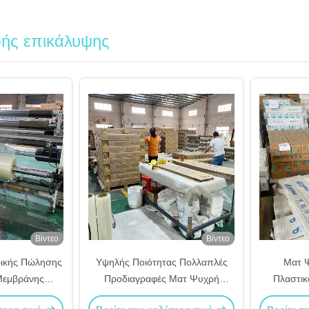
ής επικάλυψης
Βίντεο
Βίντεο
ρικής Πώλησης
Υψηλής Ποιότητας Πολλαπλές
Ματ 
Μεμβράνης
Προδιαγραφές Ματ Ψυχρή
Πλαστικ
 τις Καλύτερες
Μεμβράνη Λαμιναρίσματος
Πλαστικοπ