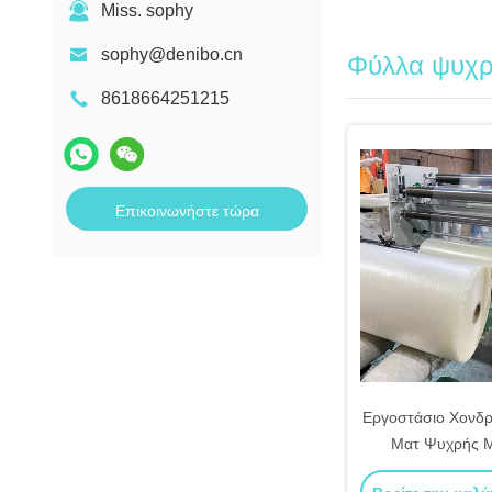
Miss. sophy
sophy@denibo.cn
Φύλλα ψυχρ
8618664251215
Επικοινωνήστε τώρα
Εργοστάσιο Χονδ
Ματ Ψυχρής 
Λαμιναρίσματος με