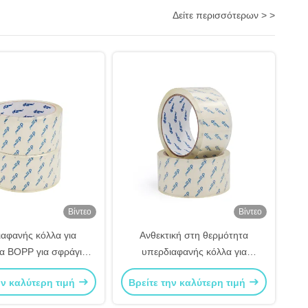
Δείτε περισσότερων > >
Βίντεο
Βίντεο
αφανής κόλλα για
Ανθεκτική στη θερμότητα
α BOPP για σφράγιση
υπερδιαφανής κόλλα για
και κάλυψη
συσκευασία BOPP για
ην καλύτερη τιμή
Βρείτε την καλύτερη τιμή
σφραγίσματα και κάλυψη