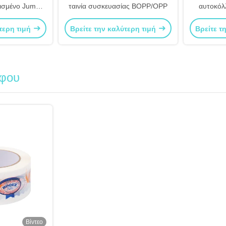
ισμένο Jumbo
ταινία συσκευασίας BOPP/OPP
αυτοκόλ
ροσαρμοσμένο
χρήσης
τερη τιμή
Βρείτε την καλύτερη τιμή
Βρείτε τ
συσκευ
άφου
Βίντεο