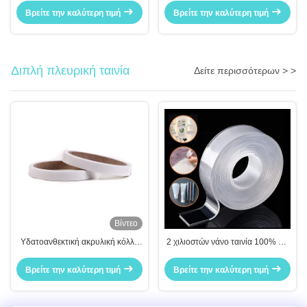
ευαίσθητα προϊόντα
κόλλες
Βρείτε την καλύτερη τιμή
Βρείτε την καλύτερη τιμή
Διπλή πλευρική ταινία
Δείτε περισσότερων > >
Βίντεο
Υδατοανθεκτική ακρυλική κόλλα
2 χιλιοστών νάνο ταινία 100% PP
από αφρό με αντοχή στη
3 μέτρα Διαφανής
θερμότητα για εφαρμογές στη
Βρείτε την καλύτερη τιμή
Βρείτε την καλύτερη τιμή
θάλασσα και τη ναυτιλία