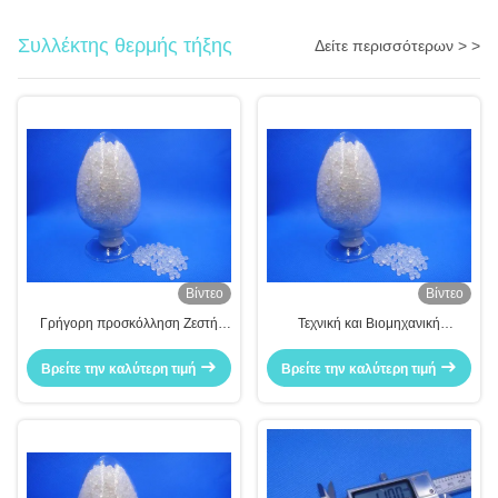
Συλλέκτης θερμής τήξης
Δείτε περισσότερων > >
Βίντεο
Βίντεο
Γρήγορη προσκόλληση Ζεστή
Τεχνική και Βιομηχανική
τήξη κόλλα Stick νερό αδιάλυτο
Παραγωγή
Βρείτε την καλύτερη τιμή
Βρείτε την καλύτερη τιμή