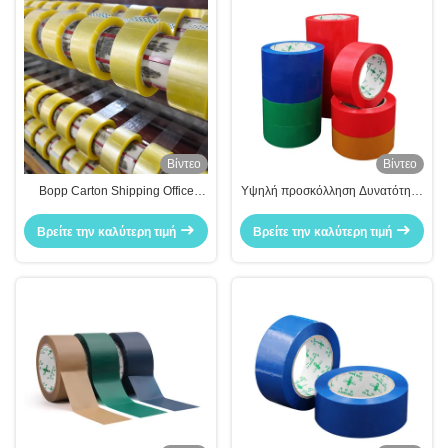
Βίντεο
Βίντεο
Bopp Carton Shipping Office
Υψηλή προσκόλληση Δυνατότητα
Adhesive Tape China
Προσαρμοσμένο χρώμα Bopp
Manufacturer
ταινία για σφραγίσματα κουτί
Βρείτε την καλύτερη τιμή
Βρείτε την καλύτερη τιμή