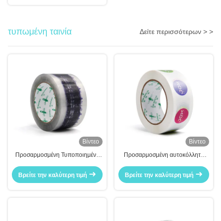
τυπωμένη ταινία
Δείτε περισσότερων > >
Βίντεο
Βίντεο
Προσαρμοσμένη Τυποποιημένη
Προσαρμοσμένη αυτοκόλλητη
Ταινία Με Ετικέτα Εμπορικού
ταινία με έγχρωμο λογότυπο για
Λογικού
συσκευασία
Βρείτε την καλύτερη τιμή
Βρείτε την καλύτερη τιμή