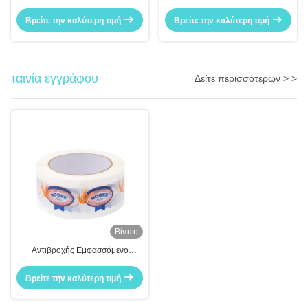
αυτοκόλλησης βιομηχανικής
Jumbo Roll Καρτόνι Σφραγίδα
χρήσης για τη μεταφορά
Βρείτε την καλύτερη τιμή
Βρείτε την καλύτερη τιμή
συσκευασίας Jumbo Rolls
ταινία εγγράφου
Δείτε περισσότερων > >
Βίντεο
Αντιβροχής Εμφασσόμενο
Χάρτινο Πίεμα
Βρείτε την καλύτερη τιμή