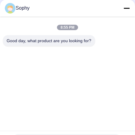
Sophy
Γρήγορη επαφή
8:55 PM
Διεύθυνση
Good day, what product are you looking for?
Βιομηχανική ζώνη Fulu, περιοχή Shunde, πόλη Foshan,
επαρχία Guangdong, Κίνα
Τηλεφώνημα
86--18664251215
Ηλεκτρονικό ταχυδρομείο
sophy@denibo.cn
Πολιτική απορρήτου
|
Sitemap
| Κίνα Καλή ποιότητα Ταινία
συσκευασίας Bopp Προμηθευτής. 2024-2026 Foshan Shunde