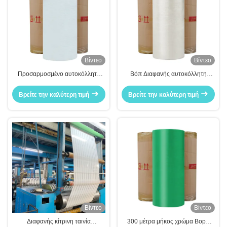
Βίντεο
Βίντεο
Προσαρμοσμένο αυτοκόλλητο
Βόπ Διαφανής αυτοκόλλητη
λογότυπο χρωματισμένο Jumbo
ταινία συσκευασίας BOPP/OPP
Roll Factory Προσαρμοσμένο
Βρείτε την καλύτερη τιμή
Βρείτε την καλύτερη τιμή
Βίντεο
Βίντεο
Διαφανής κίτρινη ταινία
300 μέτρα μήκος χρώμα Bopp