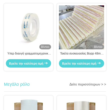
Βίντεο
Βίντεο
Υπερ διαυγή γραμματομηχανική
Τεκέτα συσκευασίας Bopp 48mm
ταινία Μάθετε και γραφειοτεχνία
X 100m
χειροτεχνία
Βρείτε την καλύτερη τιμή
Βρείτε την καλύτερη τιμή
Μεγάλο ρόλο
Δείτε περισσότερων > >